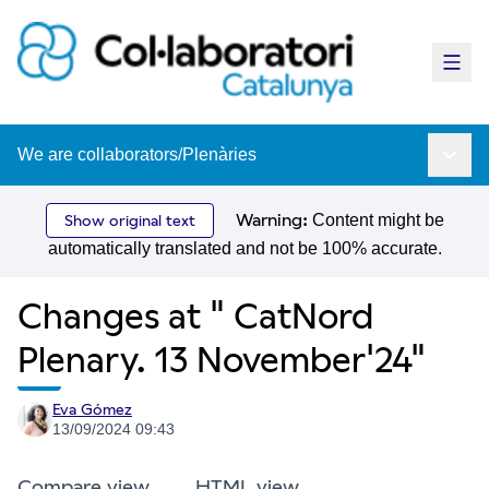
Main
We are collaborators
/
Plenàries
Main 
Warning:
Content might be
Show original text
automatically translated and not be 100% accurate.
Changes at " CatNord
Plenary. 13 November'24"
Eva Gómez
13/09/2024 09:43
Compare view
HTML view