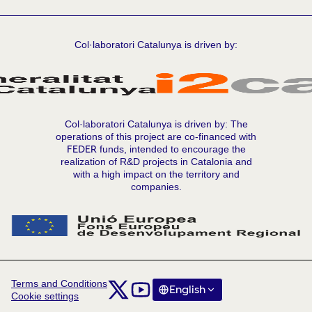
Col·laboratori Catalunya is driven by:
Col·laboratori Catalunya is driven by: The
operations of this project are co-financed with
FEDER
funds, intended to encourage the
realization of R&D projects in Catalonia and
with a high impact on the territory and
companies.
Terms and Conditions
Comunitat Col·laboratori Catalunya at X
Comunitat Col·laboratori Catalunya at Y
English
Triar la llengua
Choose langua
Cookie settings
(External link)
(External link)