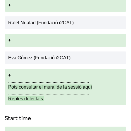
+
Rafel Nualart (Fundació i2CAT)
+
Eva Gómez (Fundació i2CAT)
+
.....................................................................
Pots consultar el mural de la sessió
aquí
.....................................................................
Reptes detectats:
Start time