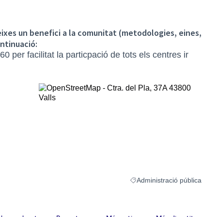
eixes un benefici a la comunitat (metodologies, eines,
ontinuació:
per facilitat la particpació de tots els centres ir
(Enllaç extern)
Administració pública
Resultats al filtrar per la ca