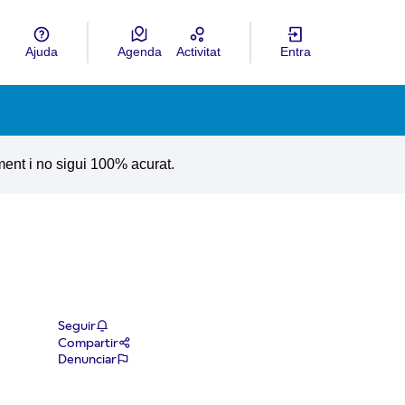
Ajuda
Agenda
Activitat
Entra
ngua
Choose language
ment i no sigui 100% acurat.
Seguir
Compartir
Denunciar