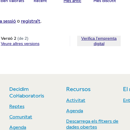
ben valorats
Recent
Més antic
Més discutit
va sessió
registra't
o
.
Versió 2
(de 2)
Verifica l'empremta
veure altres versions
digital
Decidim
Recursos
El
Col·laboratoris
Activitat
Ent
Reptes
Agenda
Comunitat
Descarrega els fitxers de
dades obertes
Agenda