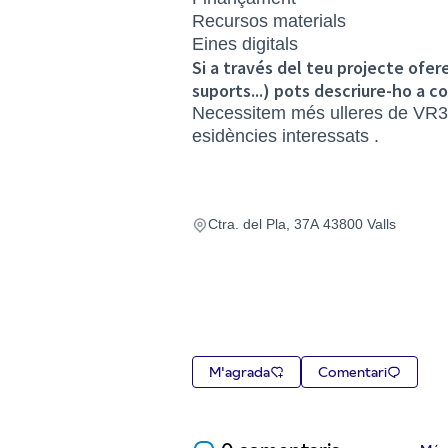
Recursos materials
Eines digitals
Si a través del teu projecte ofer
suports...) pots descriure-ho a c
Necessitem més ulleres de VR360 
esidències interessats .
Ctra. del Pla, 37A 43800 Valls
M'agrada
Comentari