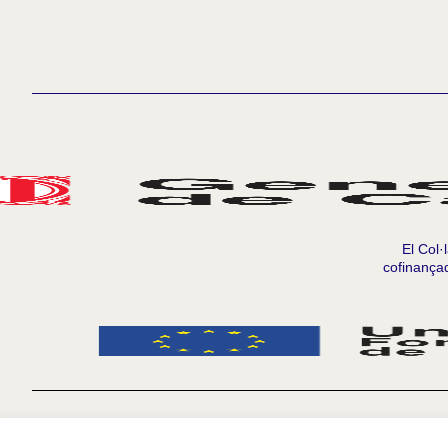
El Col·
cofinança
Termes i condicions
Configuració de les galetes