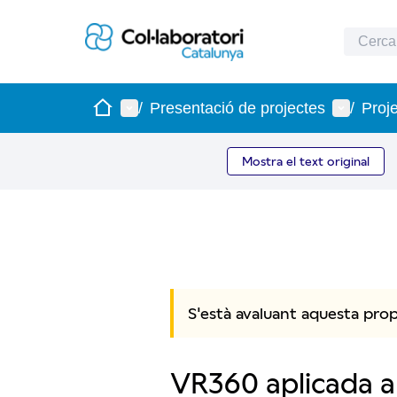
Inici
Menú principal
Menú d'u
/
Presentació de projectes
/
Proj
Mostra el text original
S'està avaluant aquesta pro
VR360 aplicada a