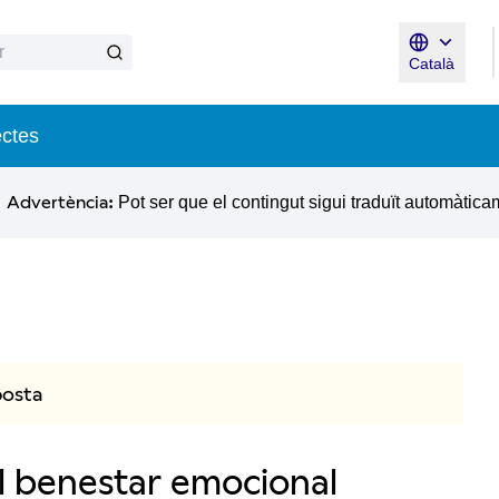
Català
Triar la lle
suari
ectes
Advertència:
Pot ser que el contingut sigui traduït automàtica
posta
l benestar emocional