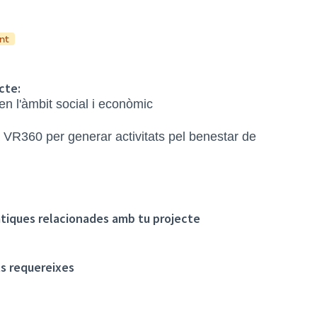
nt
cte:
 en l'àmbit social i econòmic
a VR360 per generar activitats pel benestar de
tiques relacionades amb tu projecte
ts requereixes