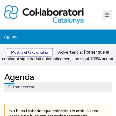
Menú 
Agenda
Advertència:
Pot ser que el
Mostra el text original
contingut sigui traduït automàticament i no sigui 100% acurat.
Agenda
Filtrar i cercar
Saltar el mapa
Leaflet
El següent element és un mapa que presenta els components d'
+
No hi ha trobades que coincideixin amb la teva
−
cerca o no hi ha cap trobada programada.