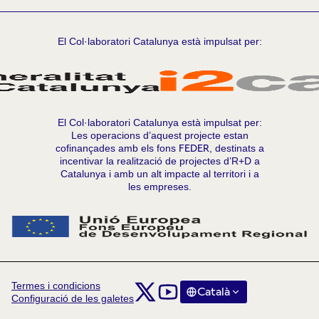
El Col·laboratori Catalunya està impulsat per:
El Col·laboratori Catalunya està impulsat per:
Les operacions d’aquest projecte estan
cofinançades amb els fons
FEDER
, destinats a
incentivar la realització de projectes d’R+D a
Catalunya i amb un alt impacte al territori i a
les empreses.
Termes i condicions
Comunitat Col·laboratori Catalunya a X
Comunitat Col·laboratori Catalunya
Català
Triar la llengua
Choose la
Configuració de les galetes
(Enllaç extern)
(Enllaç extern)