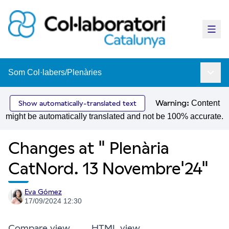
Main
Som Col·labers
/
Plenàries
Main 
Warning:
Content
Show automatically-translated text
might be automatically translated and not be 100% accurate.
Changes at " Plenària
CatNord. 13 Novembre'24"
Eva Gómez
17/09/2024 12:30
Compare view
HTML view