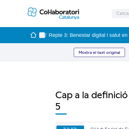
Inici
Menú principal
/
Repte 3: Benestar digital i salut en
Mostra el text original
Cap a la definici
5