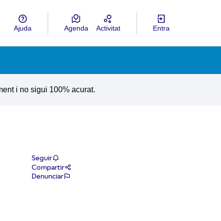
Ajuda
Agenda
Activitat
Entra
ngua
Choose language
ment i no sigui 100% acurat.
Seguir
Compartir
Denunciar