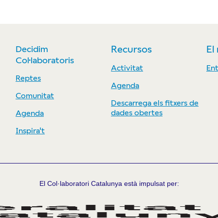
Decidim
Recursos
El
Col·laboratoris
Activitat
Ent
Reptes
Agenda
Comunitat
Descarrega els fitxers de
dades obertes
Agenda
Inspira't
El Col·laboratori Catalunya està impulsat per: