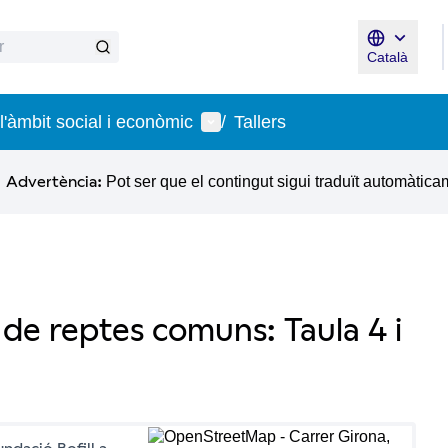
Català
Triar la lle
Menú d'usuari
 l'àmbit social i econòmic
/
Tallers
Advertència:
Pot ser que el contingut sigui traduït automàtica
ó de reptes comuns: Taula 4 i