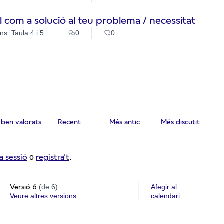
tal com a solució al teu problema / necessitat
ns: Taula 4 i 5
0
0
ben valorats
Recent
Més antic
Més discutit
va sessió
registra't
o
.
Versió 6
(de 6)
Afegir al
veure altres versions
calendari