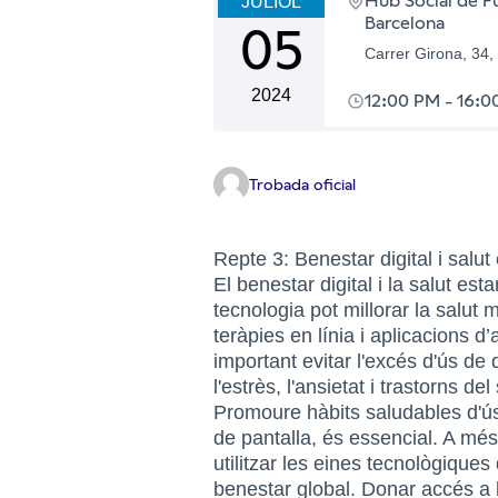
Hub Social de Fu
JULIOL
Barcelona
05
Carrer Girona, 34,
2024
12:00 PM
-
16:0
Trobada oficial
Repte 3: Benestar digital i salut
El benestar digital i la salut esta
tecnologia pot millorar la salut me
teràpies en línia i aplicacions
important evitar l'excés d'ús de
l'estrès, l'ansietat i trastorns del
Promoure hàbits saludables d'ús
de pantalla, és essencial. A més,
utilitzar les eines tecnològiques
benestar global. Donar accés a 