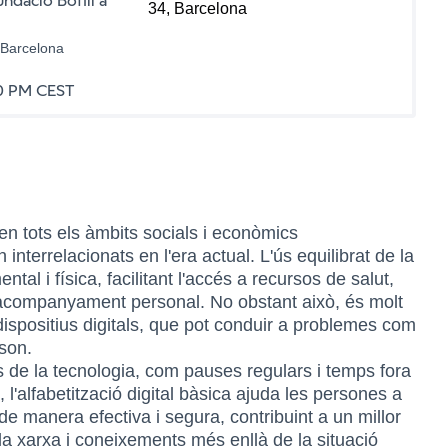
ndació Bofill a
 Barcelona
0 PM CEST
(Enllaç extern)
 en tots els àmbits socials i econòmics
n interrelacionats en l'era actual. L'ús equilibrat de la
ntal i física, facilitant l'accés a recursos de salut,
 d’acompanyament personal. No obstant això, és molt
 dispositius digitals, que pot conduir a problemes com
 son.
 de la tecnologia, com pauses regulars i temps fora
 l'alfabetització digital bàsica ajuda les persones a
 de manera efectiva i segura, contribuint a un millor
la xarxa i coneixements més enllà de la situació