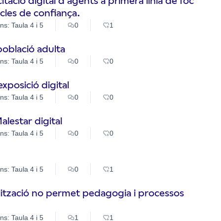
tació digital d’agents a primera línia de foc
cles de confiança.
ns: Taula 4 i 5
0
1
oblació adulta
ns: Taula 4 i 5
0
0
xposició digital
ns: Taula 4 i 5
0
0
lestar digital
ns: Taula 4 i 5
0
0
ns: Taula 4 i 5
0
1
talització no permet pedagogia i processos
ns: Taula 4 i 5
1
1