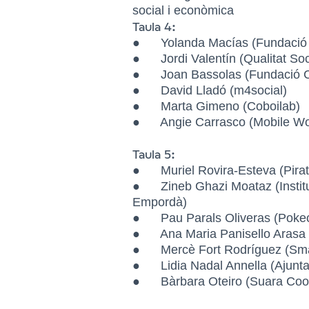
social i econòmica
Taula 4:
● Yolanda Macías (Fundació 
● Jordi Valentín (Qualitat Soc
● Joan Bassolas (Fundació Ci
● David Lladó (m4social)
● Marta Gimeno (Coboilab)
● Angie Carrasco (Mobile Wor
Taula 5:
● Muriel Rovira-Esteva (Pirat
● Zineb Ghazi Moataz (Institu
Empordà)
● Pau Parals Oliveras (Poke
● Ana Maria Panisello Arasa
● Mercè Fort Rodríguez (Smar
● Lidia Nadal Annella (Ajunta
● Bàrbara Oteiro (Suara Coop