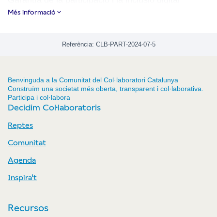
Més informació
I com els Objectius de Desenvolupament
Sostenible 8, 9, 10 i 11:
Referència: CLB-PART-2024-07-5
Benvinguda a la Comunitat del Col·laboratori Catalunya
Construïm una societat més oberta, transparent i col·laborativa.
Participa i col·labora
Decidim Col·laboratoris
Reptes
Comunitat
Agenda
Inspira't
Recursos