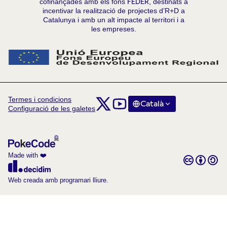
cofinançades amb els fons
FEDER
, destinats a
incentivar la realització de projectes d’R+D a
Catalunya i amb un alt impacte al territori i a
les empreses.
Termes i condicions
Comunitat Col·laboratori Catalunya a X
Comunitat Col·laboratori Catalunya
Català
Triar la llengua
Choose la
Configuració de les galetes
(Enllaç extern)
(Enllaç extern)
Made with ❤️
Amb llicènc
(Enllaç exte
(Enllaç extern)
Web creada amb programari lliure.
(Enllaç extern)