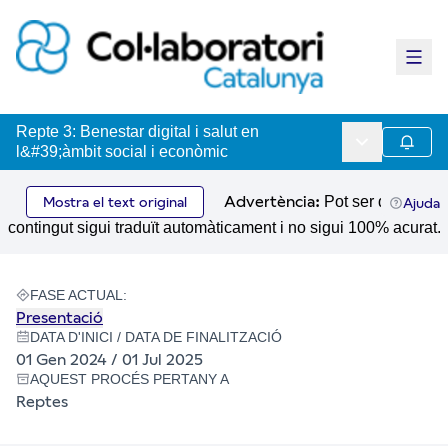
Menú 
Repte 3: Benestar digital i salut en
Menú princip
Seguir
l&#39;àmbit social i econòmic
Advertència:
Pot ser que el
Mostra el text original
Ajuda
contingut sigui traduït automàticament i no sigui 100% acurat.
FASE ACTUAL:
Presentació
DATA D'INICI / DATA DE FINALITZACIÓ
01 Gen 2024 / 01 Jul 2025
AQUEST PROCÉS PERTANY A
Reptes