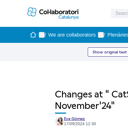
Home
Main menu
User menu
/
We are collaborators
/
Plenàrie
Show original text
Changes at " Cat
November'24"
Eva Gómez
17/09/2024 12:30