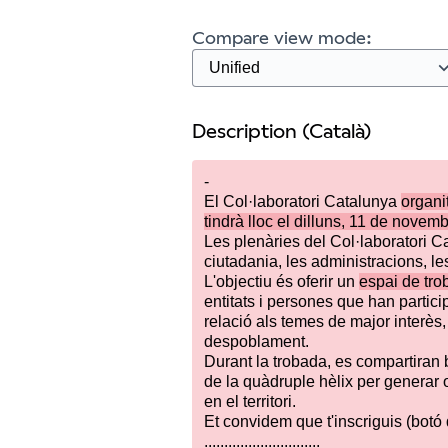
Compare view mode:
Description (Català)
-
El Col·laboratori Catalunya
organi
tindrà lloc el dilluns, 11 de novem
Les plenàries del Col·laboratori C
ciutadania, les administracions, le
L'objectiu és oferir un
espai de tr
entitats i persones que han particip
relació als temes de major interès, 
despoblament.
Durant la trobada, es compartiran 
de la quàdruple hèlix per generar o
en el territori.
Et convidem que t'inscriguis (botó 
.............................