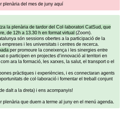
ior plenària del mes de juny
aquí
tza la plenària de tardor del Col·laboratori CatSud, que
bre, de 12h a 13.30 h en format virtual
(Zoom).
atalunya són sessions obertes a la participació de la
s empreses i les universitats i centres de recerca.
obada
per promoure la coneixença i les sinergies entre
at o participen en projectes d’innovació al territori en
com ara la formació, les xarxes, la salut, el transport o el
bones pràctiques i experiències, i es connectaran agents
portunitats de col·laboració i fomentar el treball conjunt
de dalt a la dreta) i ens acompanyis!
rior plenària que duem a terme al juny en el menú agenda.