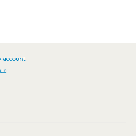
 account
 in