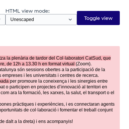
HTML view mode:
Toggle view
tza la plenària de tardor del Col·laboratori CatSud, que
bre, de 12h a 13.30 h en format virtual
(Zoom).
atalunya són sessions obertes a la participació de la
s empreses i les universitats i centres de recerca.
obada
per promoure la coneixença i les sinergies entre
at o participen en projectes d’innovació al territori en
com ara la formació, les xarxes, la salut, el transport o el
bones pràctiques i experiències, i es connectaran agents
portunitats de col·laboració i fomentar el treball conjunt
de dalt a la dreta) i ens acompanyis!