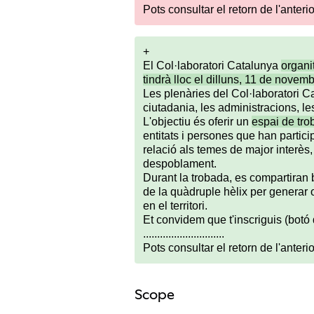
Pots consultar el retorn de l'anter
+
El Col·laboratori Catalunya
organi
tindrà lloc el dilluns, 11 de novem
Les plenàries del Col·laboratori C
ciutadania, les administracions, le
L'objectiu és oferir un
espai de tr
entitats i persones que han particip
relació als temes de major interès, 
despoblament.
Durant la trobada, es compartiran 
de la quàdruple hèlix per generar o
en el territori.
Et convidem que t'inscriguis (botó 
.............................
Pots consultar el retorn de l'ante
Scope