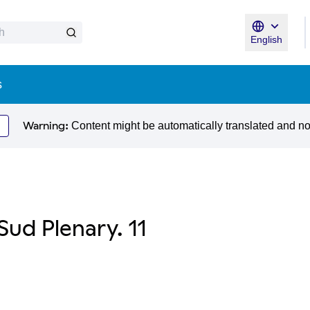
English
Triar la llen
s
Warning:
Content might be automatically translated and n
Sud Plenary. 11