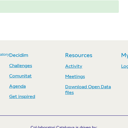
atory
Decidim
Resources
My
Challenges
Activity
Log
Comunitat
Meetings
Agenda
Download Open Data
files
Get inspired
Col·laboratori Catalunya is driven by: