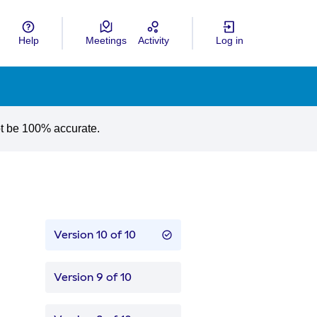
Help
Meetings
Activity
Log in
gua
Choose language
ot be 100% accurate.
Version 10 of 10
Version 9 of 10