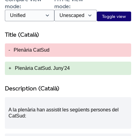
mode:
mode:
Toggle view
Title (Català)
-
Plenària CatSud
+
Plenària CatSud. Juny'24
Description (Català)
A la plenària han assistit les següents persones del
CatSud: