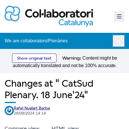
Main
We are collaborators
/
Plenàries
Main 
Warning:
Content might be
Show original text
automatically translated and not be 100% accurate.
Changes at " CatSud
Plenary. 18 June'24"
Rafel Nualart Barba
28/08/2024 14:14
Compare view
HTML view