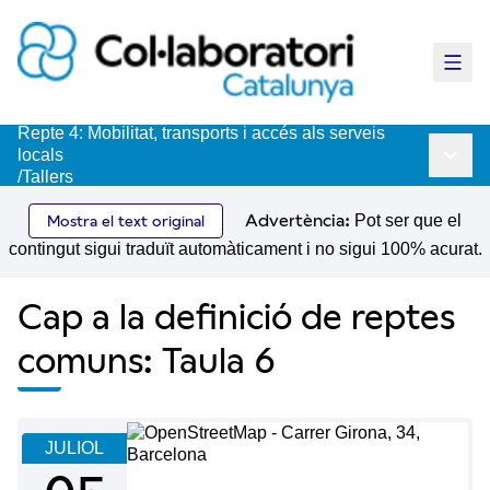
Menú 
Repte 4: Mobilitat, transports i accés als serveis
locals
Menú p
/
Tallers
Advertència:
Pot ser que el
Mostra el text original
contingut sigui traduït automàticament i no sigui 100% acurat.
Cap a la definició de reptes
comuns: Taula 6
JULIOL