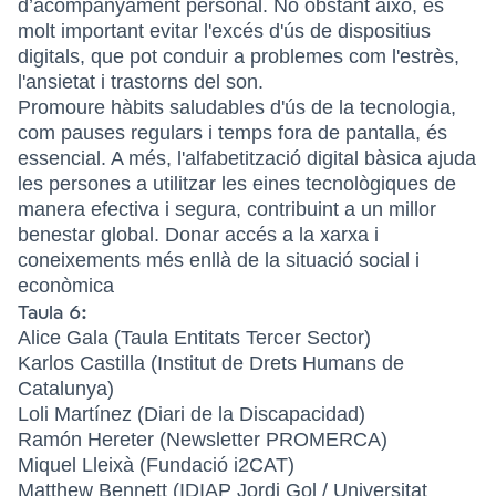
d’acompanyament personal. No obstant això, és
molt important evitar l'excés d'ús de dispositius
digitals, que pot conduir a problemes com l'estrès,
l'ansietat i trastorns del son.
Promoure hàbits saludables d'ús de la tecnologia,
com pauses regulars i temps fora de pantalla, és
essencial. A més, l'alfabetització digital bàsica ajuda
les persones a utilitzar les eines tecnològiques de
manera efectiva i segura, contribuint a un millor
benestar global. Donar accés a la xarxa i
coneixements més enllà de la situació social i
econòmica
Taula 6:
Alice Gala (Taula Entitats Tercer Sector)
Karlos Castilla (Institut de Drets Humans de
Catalunya)
Loli Martínez (Diari de la Discapacidad)
Ramón Hereter (Newsletter PROMERCA)
Miquel Lleixà (Fundació i2CAT)
Matthew Bennett (IDIAP Jordi Gol / Universitat