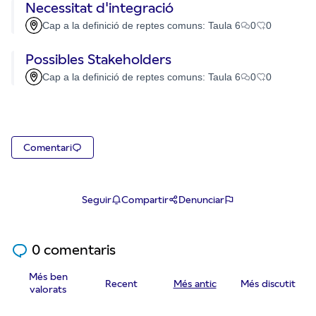
Necessitat d'integració
Cap a la definició de reptes comuns: Taula 6
0
0
Possibles Stakeholders
Cap a la definició de reptes comuns: Taula 6
0
0
Comentari
Seguir
Compartir
Denunciar
0 comentaris
Més ben
Recent
Més antic
Més discutit
valorats