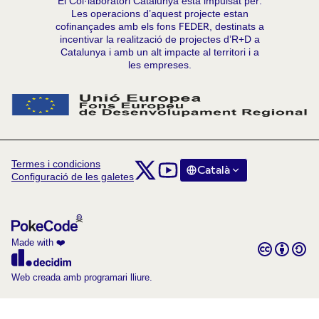
El Col·laboratori Catalunya està impulsat per:
Les operacions d’aquest projecte estan
cofinançades amb els fons
FEDER
, destinats a
incentivar la realització de projectes d’R+D a
Catalunya i amb un alt impacte al territori i a
les empreses.
Termes i condicions
Comunitat Col·laboratori Catalunya a X
Comunitat Col·laboratori Catalunya
Català
Triar la llengua
Choose la
Configuració de les galetes
(Enllaç extern)
(Enllaç extern)
Made with ❤️
Amb llicènc
(Enllaç exte
(Enllaç extern)
Web creada amb programari lliure.
(Enllaç extern)