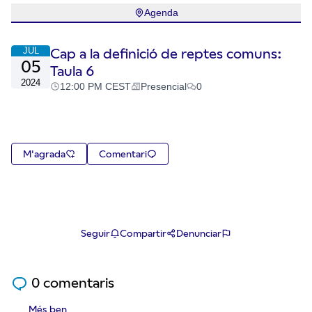
Agenda
JUL
Cap a la definició de reptes comuns:
05
Taula 6
2024
12:00 PM CEST
Presencial
0
M'agrada
Comentari
Seguir
Compartir
Denunciar
0 comentaris
Més ben