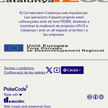
El Col·laboratori Catalunya està impulsat per:
Les operacions d’aquest projecte estan
cofinançades amb els fons
FEDER
, destinats a
incentivar la realització de projectes d’R+D a
Catalunya i amb un alt impacte al territori i a
les empreses.
Termes i condicions
Comunitat Col·laboratori Catalunya a X
Comunitat Col·laboratori Catalunya
Català
Triar la llengua
Choose la
Configuració de les galetes
(Enllaç extern)
(Enllaç extern)
Made with ❤️
Amb llicènc
(Enllaç exte
(Enllaç extern)
Web creada amb programari lliure.