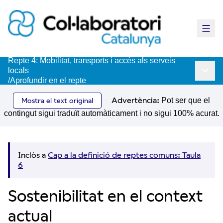
Menú 
Repte 4: Mobilitat, transports i accés als serveis
locals
Menú p
/
Aprofundir en el repte
Advertència:
Pot ser que el
Mostra el text original
contingut sigui traduït automàticament i no sigui 100% acurat.
Inclòs a
Cap a la definició de reptes comuns: Taula
6
Sostenibilitat en el context
actual