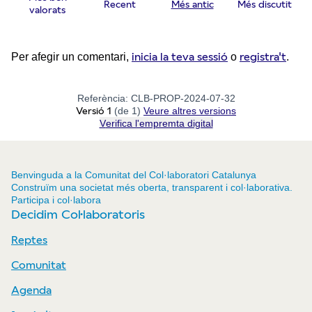
Recent
Més antic
Més discutit
valorats
inicia la teva sessió
registra't
Per afegir un comentari,
o
.
Referència: CLB-PROP-2024-07-32
Versió 1
(de 1)
veure altres versions
Verifica l'empremta digital
Benvinguda a la Comunitat del Col·laboratori Catalunya
Construïm una societat més oberta, transparent i col·laborativa.
Participa i col·labora
Decidim Col·laboratoris
Reptes
Comunitat
Agenda