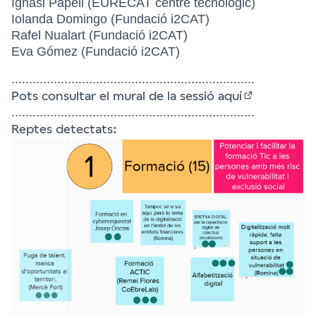
Ignasi Papell (EURECAT centre tecnològic)
Iolanda Domingo (Fundació i2CAT)
Rafel Nualart (Fundació i2CAT)
Eva Gómez (Fundació i2CAT)
.....................................................................
Pots consultar el mural de la sessió
aquí
(External link
.....................................................................
Reptes detectats: