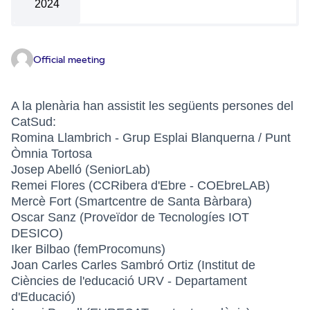
2024
Official meeting
A la plenària han assistit les següents persones del
CatSud:
Romina Llambrich - Grup Esplai Blanquerna / Punt
Òmnia Tortosa
Josep Abelló (SeniorLab)
Remei Flores (CCRibera d'Ebre - COEbreLAB)
Mercè Fort (Smartcentre de Santa Bàrbara)
Oscar Sanz (Proveïdor de Tecnologíes IOT
DESICO)
Iker Bilbao (femProcomuns)
Joan Carles Carles Sambró Ortiz (Institut de
Ciències de l'educació URV - Departament
d'Educació)