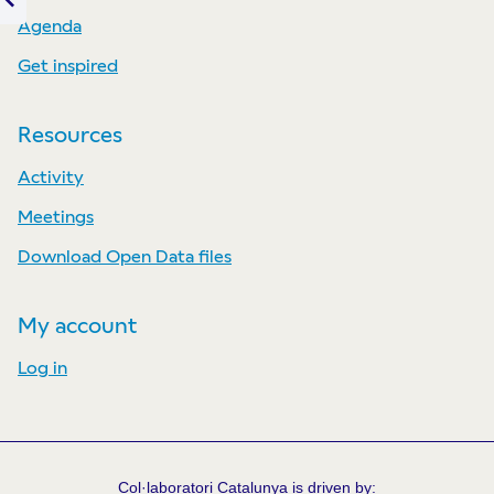
Previous item
Agenda
Get inspired
Resources
Activity
Meetings
Download Open Data files
My account
Log in
Col·laboratori Catalunya is driven by: