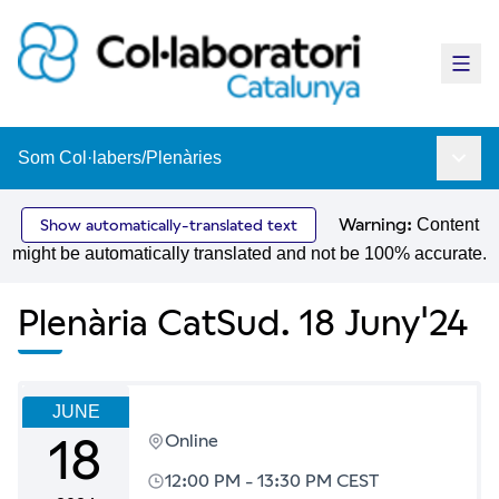
Main
Som Col·labers
/
Plenàries
Main 
Warning:
Content
Show automatically-translated text
might be automatically translated and not be 100% accurate.
Plenària CatSud. 18 Juny'24
JUNE
18
Online
12:00 PM
-
13:30 PM CEST