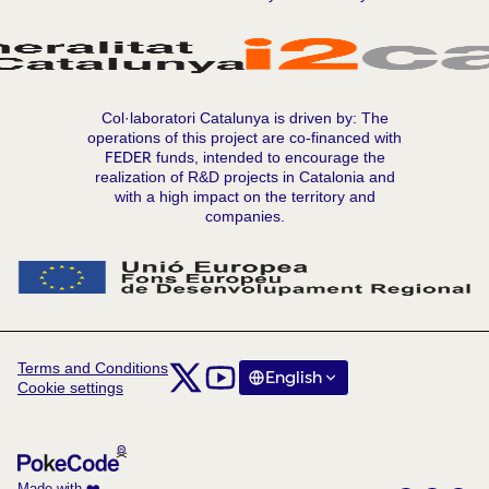
Col·laboratori Catalunya is driven by: The
operations of this project are co-financed with
FEDER
funds, intended to encourage the
realization of R&D projects in Catalonia and
with a high impact on the territory and
companies.
Terms and Conditions
Comunitat Col·laboratori Catalunya at X
Comunitat Col·laboratori Catalunya at Y
English
Triar la llengua
Choose langua
Cookie settings
(External link)
(External link)
Made with ❤️