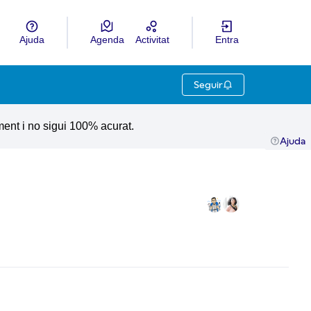
Ajuda
Agenda
Activitat
Entra
ngua
Choose language
Seguir
ment i no sigui 100% acurat.
Ajuda