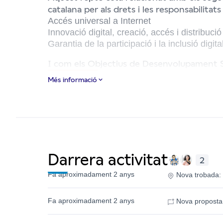
catalana per als drets i les responsabilitats 
Accés universal a Internet
Innovació digital, creació, accés i distribuc
Garantia de la participació i la inclusió digita
I com els Objectius de Desenvolupament So
Més informació
Darrera activitat
2
Fa aproximadament 2 anys
Nova trobada:
Fa aproximadament 2 anys
Nova proposta