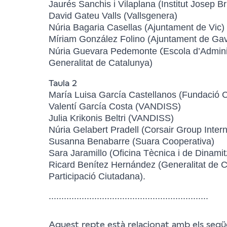
Jaurés Sanchis i Vilaplana (Institut Josep Br
David Gateu Valls (Vallsgenera)
Núria Bagaria Casellas (Ajuntament de Vic)
Míriam González Folino (Ajuntament de Ga
(
Núria Guevara Pedemonte
Escola d’Admini
Generalitat de Catalunya)
Taula 2
María Luisa García Castellanos (Fundació C
Valentí García Costa (VANDISS)
Julia Krikonis Beltri (VANDISS)
Núria Gelabert Pradell (Corsair Group Intern
Susanna Benabarre (Suara Cooperativa)
Sara Jaramillo (Oficina Tècnica i de Dinami
Ricard Benítez Hernández (Generalitat de C
Participació Ciutadana).
...............................................................
Aquest repte està relacionat amb els següe