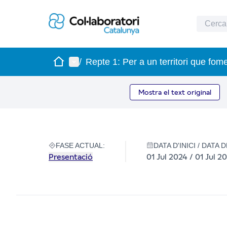
Inici
Menú principal
/
Repte 1: Per a un territori que fomen
Mostra el text original
FASE ACTUAL:
DATA D'INICI / DATA 
Presentació
01 Jul 2024 / 01 Jul 2