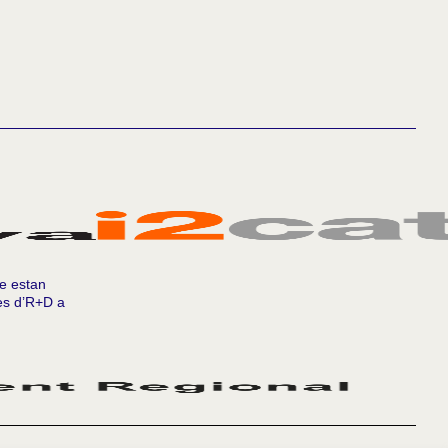
te estan
tes d’R+D a