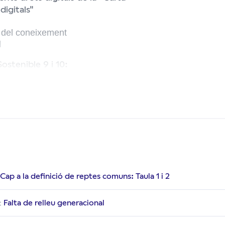
digitals"
ió del coneixement
l
stenible 9 i 10:
Cap a la definició de reptes comuns: Taula 1 i 2
Falta de relleu generacional
: