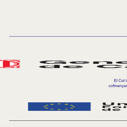
El Col·
cofinança