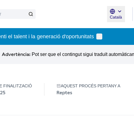
Català
Triar la lle
Menú d'usuari
ti el talent i la generació d'oportunitats
Advertència:
Pot ser que el contingut sigui traduït automàtica
DE FINALITZACIÓ
AQUEST PROCÉS PERTANY A
025
Reptes