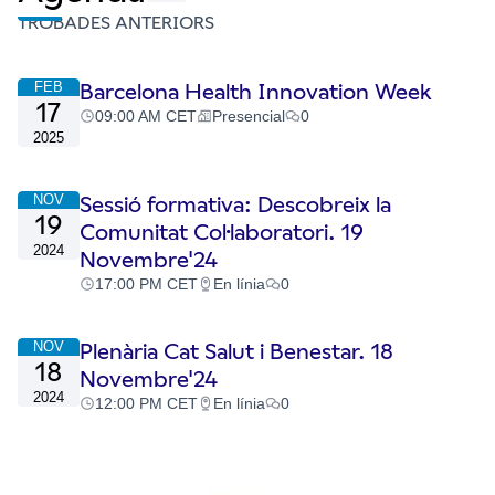
TROBADES ANTERIORS
FEB
Barcelona Health Innovation Week
17
09:00 AM CET
Presencial
0
2025
NOV
Sessió formativa: Descobreix la
19
Comunitat Col·laboratori. 19
2024
Novembre'24
17:00 PM CET
En línia
0
NOV
Plenària Cat Salut i Benestar. 18
18
Novembre'24
2024
12:00 PM CET
En línia
0