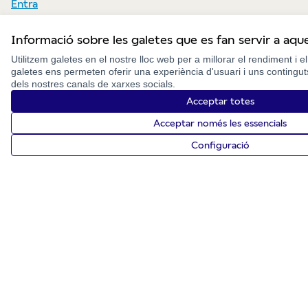
Entra
Informació sobre les galetes que es fan servir a aq
Utilitzem galetes en el nostre lloc web per a millorar el rendiment i e
galetes ens permeten oferir una experiència d'usuari i uns contingu
El Col·laboratori Catalunya està impulsat per:
dels nostres canals de xarxes socials.
Acceptar totes
Acceptar només les essencials
Configuració
El Col·laboratori Catalunya està impulsat per:
Inici
Cercar
Activitat
Les operacions d’aquest projecte estan
cofinançades amb els fons
FEDER
, destinats a
incentivar la realització de projectes d’R+D a
Catalunya i amb un alt impacte al territori i a
les empreses.