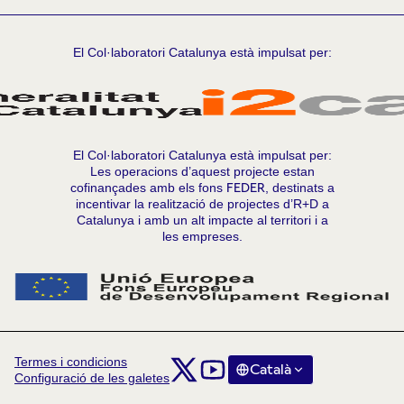
El Col·laboratori Catalunya està impulsat per:
El Col·laboratori Catalunya està impulsat per:
Les operacions d’aquest projecte estan
cofinançades amb els fons
FEDER
, destinats a
incentivar la realització de projectes d’R+D a
Catalunya i amb un alt impacte al territori i a
les empreses.
Termes i condicions
Comunitat Col·laboratori Catalunya a X
Comunitat Col·laboratori Catalunya
Català
Triar la llengua
Choose la
Configuració de les galetes
(Enllaç extern)
(Enllaç extern)