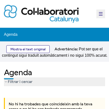
Menú 
Agenda
Advertència:
Pot ser que el
Mostra el text original
contingut sigui traduït automàticament i no sigui 100% acurat.
Agenda
Filtrar i cercar
Saltar el mapa
Leaflet
El següent element és un mapa que presenta els components d'
+
No hi ha trobades que coincideixin amb la teva
−
cerca o no hi ha cap trobada programada.