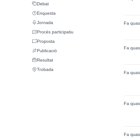
Debat
Debat
Enquesta
Enquesta
Jornada
Fa quas
Jornada
Procés participatiu
Procés participatiu
Proposta
Proposta
Fa quas
Publicació
Publicació
Resultat
Resultat
Trobada
Trobada
Fa quas
Fa quas
Fa quas