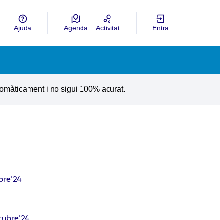
Ajuda
Agenda
Activitat
Entra
ngua
Choose language
utomàticament i no sigui 100% acurat.
bre'24
tubre'24