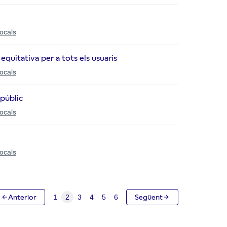
locals
 equitativa per a tots els usuaris
locals
 públic
locals
locals
Anterior
1
2
3
4
5
6
Següent