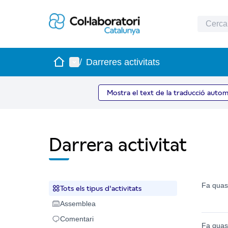
Inici
Menú principal
/
Darreres activitats
Mostra el text de la traducció autom
Darrera activitat
Fa quas
Tots els tipus d'activitats
Tots els tipus d'activitats
Assemblea
Assemblea
Comentari
Comentari
Fa quas