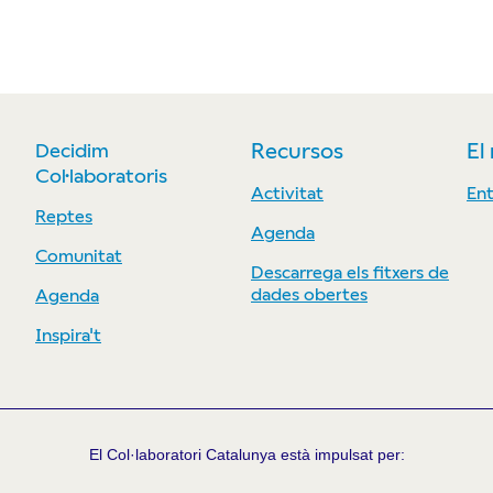
Decidim
Recursos
El
Col·laboratoris
Activitat
Ent
Reptes
Agenda
Comunitat
Descarrega els fitxers de
dades obertes
Agenda
Inspira't
El Col·laboratori Catalunya està impulsat per: