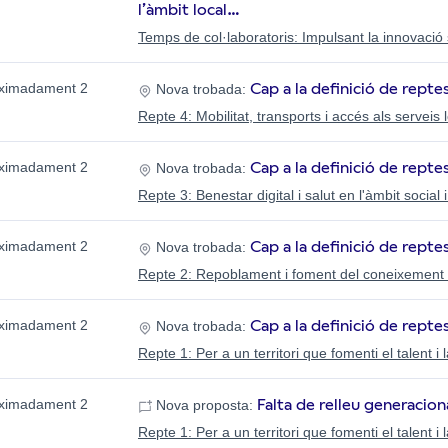
l’àmbit local…
Temps de col·laboratoris: Impulsant la innovació s
Cap a la definició de repte
ximadament 2
Nova trobada:
Repte 4: Mobilitat, transports i accés als serveis 
Cap a la definició de repte
ximadament 2
Nova trobada:
Repte 3: Benestar digital i salut en l'àmbit social
Cap a la definició de repte
ximadament 2
Nova trobada:
Repte 2: Repoblament i foment del coneixement t
Cap a la definició de reptes
ximadament 2
Nova trobada:
Repte 1: Per a un territori que fomenti el talent i
Falta de relleu generacion
ximadament 2
Nova proposta:
Repte 1: Per a un territori que fomenti el talent i