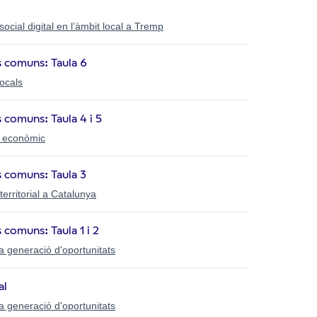
ocial digital en l’àmbit local a Tremp
s comuns: Taula 6
locals
s comuns: Taula 4 i 5
 i econòmic
s comuns: Taula 3
erritorial a Catalunya
 comuns: Taula 1 i 2
 la generació d'oportunitats
al
 la generació d'oportunitats