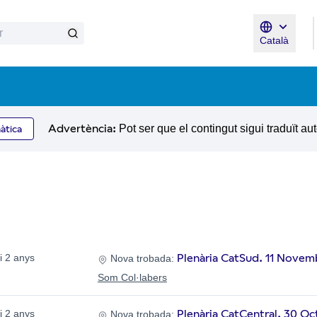
Català
Triar la lle
Advertència:
Pot ser que el contingut sigui traduït a
àtica
Plenària CatSud. 11 Novem
i 2 anys
Nova trobada:
Som Col·labers
Plenària CatCentral. 30 Oc
i 2 anys
Nova trobada: